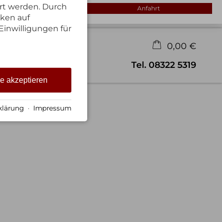
rt werden. Durch
Anfahrt
cken auf
Einwilligungen für
0,00 €
×
Preise
Gästebuch
Tel.
08322 5319
Warenkorb ist leer
le akzeptieren
klärung
·
Impressum