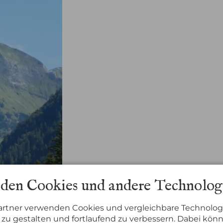
den Cookies und andere Technolog
artner verwenden Cookies und vergleichbare Technolog
zu gestalten und fortlaufend zu verbessern. Dabei kön